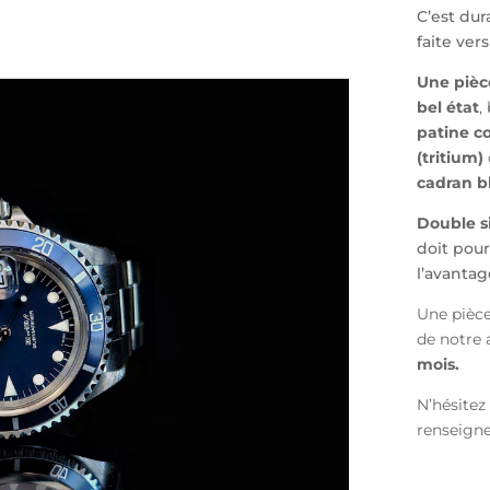
C’est dur
faite ver
Une pièc
bel état
,
patine co
(tritium)
cadran b
Double s
doit pour
l’avantag
Une pièce
de notre a
mois.
N’hésitez
renseign