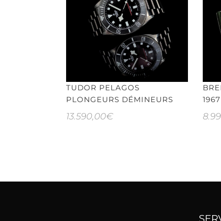
TUDOR PELAGOS
BRE
PLONGEURS DÉMINEURS
1967
13.590,00
€
8.9
SER