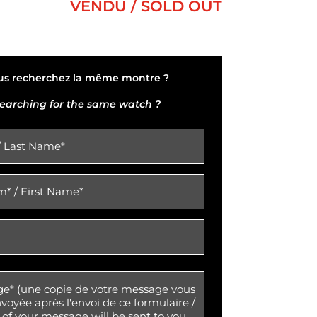
VENDU / SOLD OUT
us recherchez la même montre ?
earching for the same watch ?