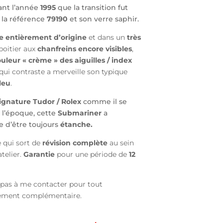
ant l’année
1995
que la transition fut
s la référence
79190
et son verre saphir.
e entièrement d’origine
et dans un
très
 boitier aux
chanfreins encore visibles
,
uleur « crème » des aiguilles / index
qui contraste a merveille son typique
leu
.
ignature Tudor / Rolex
comme il se
 l’époque, cette
Submariner
a
e d’être toujours
étanche.
 qui sort de
révision complète
au sein
telier.
Garantie
pour une période de
12
 pas à me contacter pour tout
ement complémentaire.