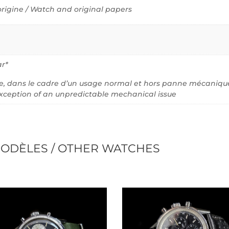
origine / Watch and original papers
ar*
ve, dans le cadre d’un usage normal et hors panne mécanique 
xception of an unpredictable mechanical issue
ODÈLES / OTHER WATCHES