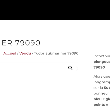
ER 79090
Accueil
/
Vendu
/ Tudor Submariner 79090
Incontour
plongeu
79090
Alors qu
longtemps
sur la
Su
bonheur 
bleu « gl
peints
mi