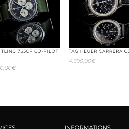
ITLING 765CP CO-PILOT
TAG HEUER CARRERA CS
4.690,00
€
90,00
€
VICES
INFORMATIONS