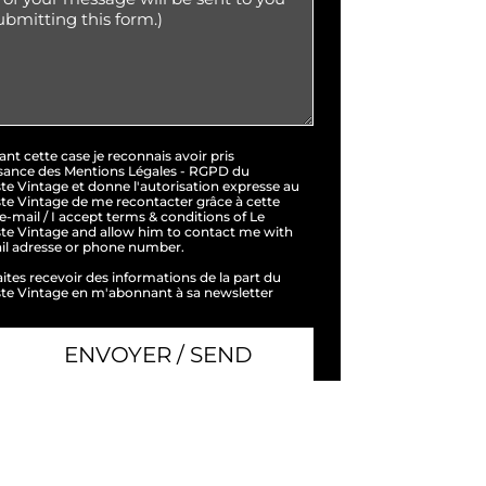
nt cette case je reconnais avoir pris
sance des Mentions Légales - RGPD du
ste Vintage et donne l'autorisation expresse au
ste Vintage de me recontacter grâce à cette
e-mail / I accept terms & conditions of Le
ste Vintage and allow him to contact me with
ail adresse or phone number.
ites recevoir des informations de la part du
ste Vintage en m'abonnant à sa newsletter