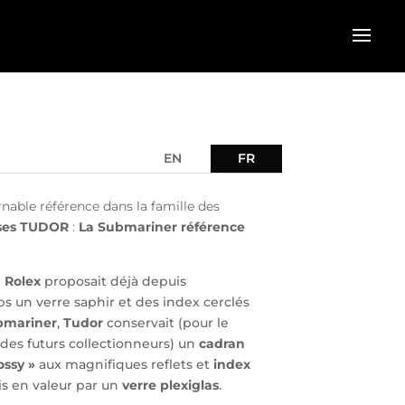
EN
FR
nable référence dans la famille des
ses
TUDOR
:
La Submariner référence
e
Rolex
proposait déjà depuis
 un verre saphir et des index cerclés
bmariner
,
Tudor
conservait (pour le
des futurs collectionneurs) un
cadran
ossy »
aux magnifiques reflets et
index
s en valeur par un
verre plexiglas
.