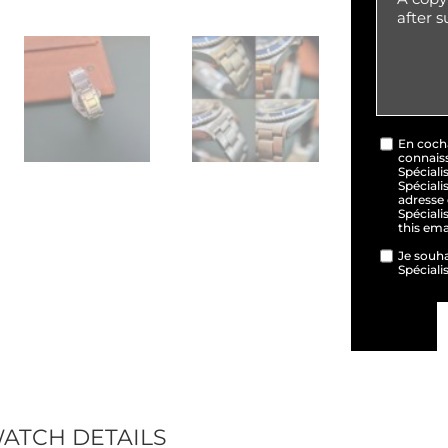
En cocha
connais
Spéciali
Spéciali
adresse 
Spéciali
this em
Je souha
Spéciali
WATCH DETAILS