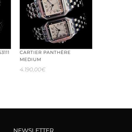
3111
CARTIER PANTHÈRE
ROLEX AIR 
MEDIUM
4.690,00
€
4.190,00
€
NEWSLETTER