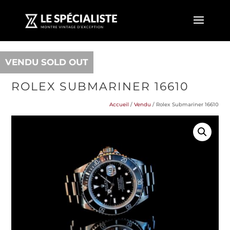
VENDU SOLD OUT
ROLEX SUBMARINER 16610
Accueil
/
Vendu
/ Rolex Submariner 16610