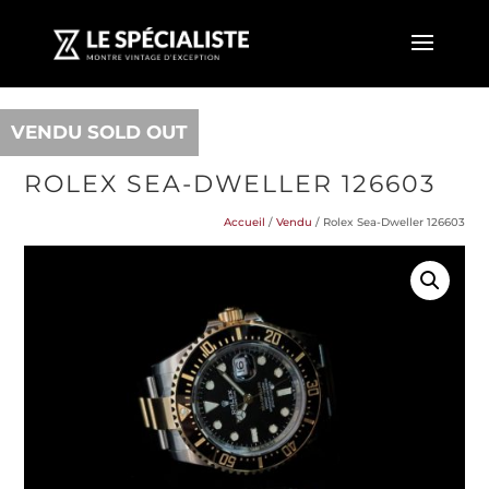
VENDU SOLD OUT
ROLEX SEA-DWELLER 126603
Accueil
/
Vendu
/ Rolex Sea-Dweller 126603