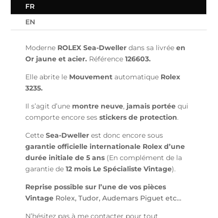
FR
EN
Moderne
ROLEX Sea-Dweller
dans sa livrée
en
Or jaune et acier.
Référence
126603.
Elle abrite le
Mouvement
automatique
Rolex
3235.
Il s’agit d’une
montre neuve
,
jamais portée
qui
comporte encore ses
stickers de protection
.
Cette
Sea-Dweller
est donc encore sous
garantie officielle internationale Rolex d’une
durée initiale de 5 ans
(En complément de la
garantie de
12 mois
Le Spécialiste Vintage
).
Reprise possible sur l’une de vos pièces
Vintage
Rolex, Tudor, Audemars Piguet etc…
N’hésitez pas à me contacter pour tout