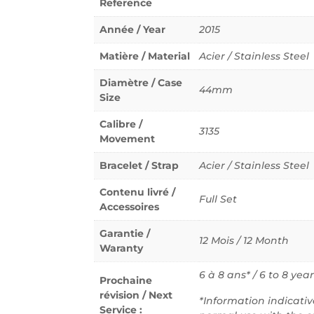
Reference
Année / Year
2015
Matière / Material
Acier / Stainless Steel
Diamètre / Case
44mm
Size
Calibre /
3135
Movement
Bracelet / Strap
Acier / Stainless Steel
Contenu livré /
Full Set
Accessoires
Garantie /
12 Mois / 12 Month
Waranty
6 à 8 ans* / 6 to 8 year
Prochaine
révision / Next
*Information indicati
Service :