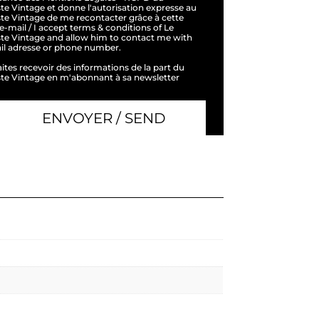
ste Vintage et donne l'autorisation expresse au
ste Vintage de me recontacter grâce à cette
e-mail / I accept terms & conditions of Le
ste Vintage and allow him to contact me with
ail adresse or phone number.
ites recevoir des informations de la part du
ste Vintage en m'abonnant à sa newsletter