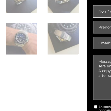
En cocha
connais