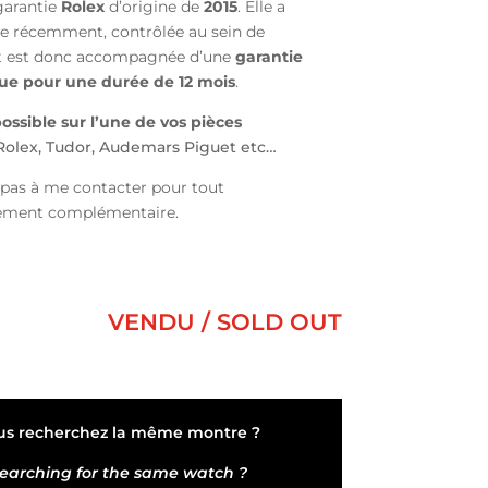
garantie
Rolex
d’origine de
2015
. Elle a
ée récemment, contrôlée au sein de
 et est donc accompagnée d’une
garantie
e pour une durée de 12 mois
.
ossible sur l’une de vos pièces
olex, Tudor, Audemars Piguet etc…
 pas à me contacter pour tout
ement complémentaire.
VENDU / SOLD OUT
us recherchez la même montre ?
earching for the same watch ?