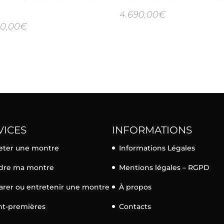
4.690,00
€
90,00
€
VICES
INFORMATIONS
eter une montre
Informations Légales
dre ma montre
Mentions légales – RGPD
arer ou entretenir une montre
À propos
nt-premières
Contacts