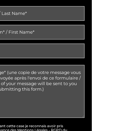
nt cette case je reconnais avoir pris
sance des Mentions Légales - RGPD du