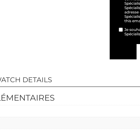
Spéciali
Spéciali
adresse 
Spéciali
this em
Je souha
Spéciali
WATCH DETAILS
LÉMENTAIRES