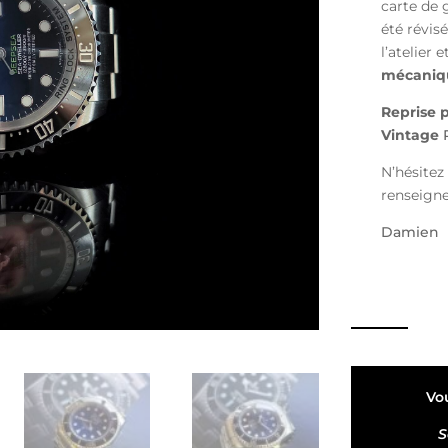
carte de 
été révis
l’atelier
mécaniqu
Reprise p
Vintage
R
N’hésitez
renseign
Damien
Vo
S