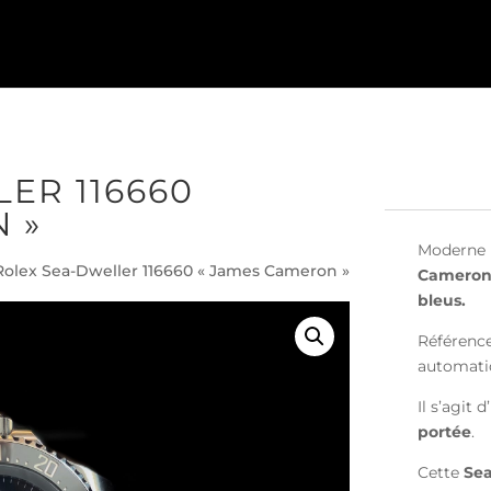
ER 116660
 »
Moderne
Rolex Sea-Dweller 116660 « James Cameron »
Cameron 
bleus
.
Référenc
automat
Il s’agit 
portée
.
Cette
Sea