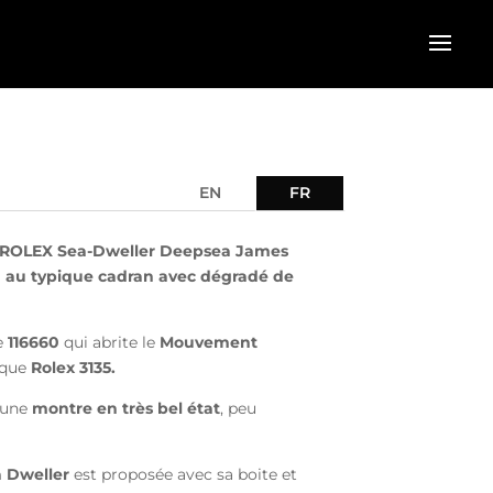
EN
FR
ROLEX Sea-Dweller Deepsea James
au typique cadran avec dégradé de
e
116660
qui abrite le
Mouvement
ique
Rolex 3135.
d’une
montre en très bel état
, peu
 Dweller
est proposée avec sa boite et