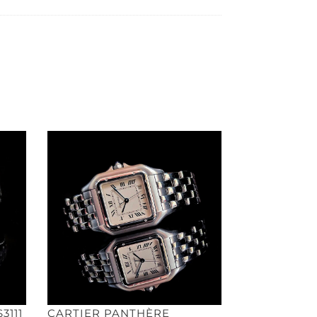
3111
CARTIER PANTHÈRE
ROLEX AIR 