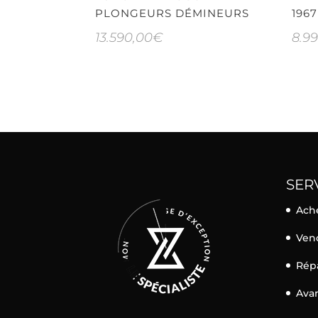
PLONGEURS DÉMINEURS
1967
13.590,00
€
8.9
SER
Ach
Ven
Rép
Ava