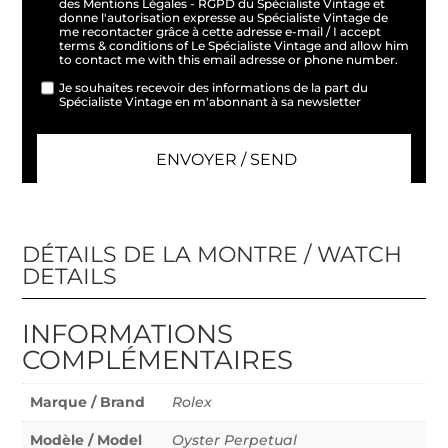
des Mentions Légales - RGPD du Spécialiste Vintage et
donne l'autorisation expresse au Spécialiste Vintage de
me recontacter grâce à cette adresse e-mail / I accept
terms & conditions of Le Spécialiste Vintage and allow him
to contact me with this email adresse or phone number.
Je souhaites recevoir des informations de la part du
Spécialiste Vintage en m'abonnant à sa newsletter
DÉTAILS DE LA MONTRE / WATCH
DETAILS
INFORMATIONS
COMPLÉMENTAIRES
Marque / Brand
Rolex
Modèle / Model
Oyster Perpetual