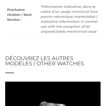
*Information indicative, dans le
Prochaine
cadre d’un usage normal et hors
révision / Next
panne mécanique imprévisible /
Service :
Indicative information in normal
use with the exception of an
unpredictable mechanical issue
DÉCOUVREZ LES AUTRES
MODÈLES / OTHER WATCHES