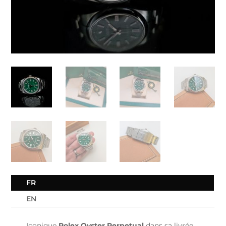
FR
EN
Iconique
Rolex Oyster Perpetual
dans sa livrée