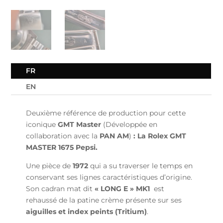
FR
EN
Deuxième référence de production pour cette
iconique
GMT Master
(Développée en
collaboration avec la
PAN AM
)
: La Rolex GMT
MASTER 1675 Pepsi.
Une pièce de
1972
qui a su traverser le temps en
conservant ses lignes caractéristiques d’origine.
Son cadran mat dit
« LONG E » MK1
est
rehaussé de la patine crème présente sur ses
aiguilles et index peints (Tritium)
.