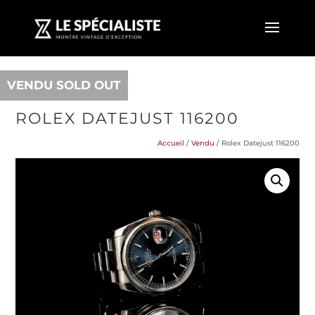
VENDU SOLD OUT
ROLEX DATEJUST 116200
Accueil
/
Vendu
/ Rolex Datejust 116200