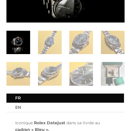
FR
EN
Iconique
Rolex Datejust
dans sa livrée au
cadran « Bleu ».