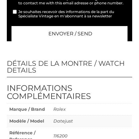
to contact me with this email adresse or phone number.
Je souhaites recevoir des informations de la part du
Spécialiste Vintage en m'abonnant à sa newsletter
DÉTAILS DE LA MONTRE / WATCH
DETAILS
INFORMATIONS
COMPLÉMENTAIRES
Marque / Brand
Rolex
Modèle / Model
Datejust
Référence /
116200