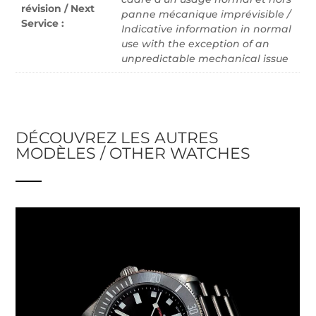
révision / Next
panne mécanique imprévisible /
Service :
Indicative information in normal
use with the exception of an
unpredictable mechanical issue
DÉCOUVREZ LES AUTRES
MODÈLES / OTHER WATCHES