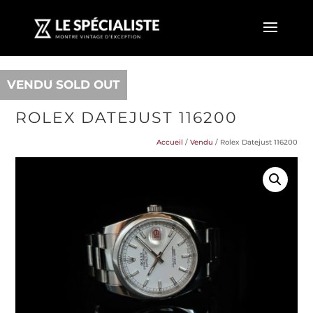
VENDU SOLD OUT
ROLEX DATEJUST 116200
Accueil
/
Vendu
/ Rolex Datejust 116200