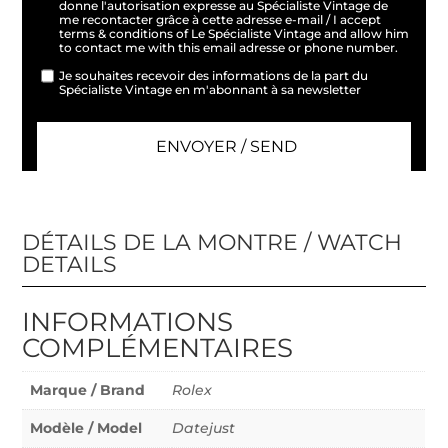
donne l'autorisation expresse au Spécialiste Vintage de
me recontacter grâce à cette adresse e-mail / I accept
terms & conditions of Le Spécialiste Vintage and allow him
to contact me with this email adresse or phone number.
Je souhaites recevoir des informations de la part du
Spécialiste Vintage en m'abonnant à sa newsletter
DÉTAILS DE LA MONTRE / WATCH
DETAILS
INFORMATIONS
COMPLÉMENTAIRES
Marque / Brand
Rolex
Modèle / Model
Datejust