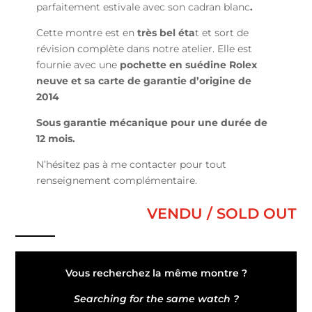
parfaitement estivale avec son cadran blanc
.
Cette montre est en
très bel éta
t et sort de
révision complète dans notre atelier. Elle est
fournie avec une
pochette en suédine Rolex
neuve et sa carte de garantie d’origine de
2014
Sous garantie mécanique pour une durée de
12 mois.
N’hésitez pas à me contacter pour tout
renseignement complémentaire.
VENDU / SOLD OUT
Vous recherchez la même montre ?
Searching for the same watch ?