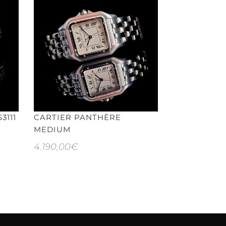
3111
CARTIER PANTHÈRE
ROLEX AIR 
MEDIUM
4.690,00
€
4.190,00
€