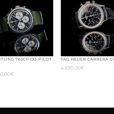
ITLING 765CP CO-PILOT
TAG HEUER CARRERA CS
4.690,00
€
90,00
€