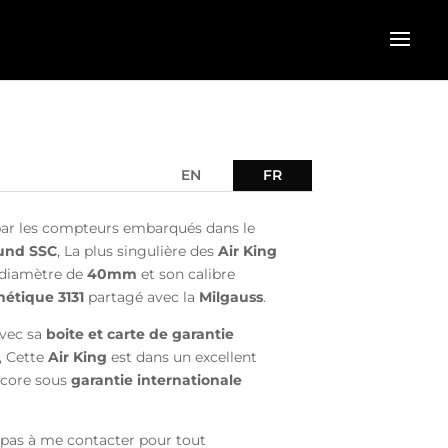
EN
FR
par les compteurs embarqués dans le
und SSC
, La plus singulière des
Air King
 diamètre de
40mm
et son calibre
nétique
3131
partagé avec la
Milgauss
.
avec sa
boite et
carte de garantie
, Cette
Air King
est dans un excellent
ncore sous
garantie internationale
 pas à me contacter pour tout