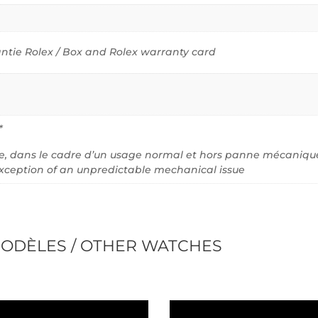
antie Rolex / Box and Rolex warranty card
*
ve, dans le cadre d’un usage normal et hors panne mécanique 
xception of an unpredictable mechanical issue
ODÈLES / OTHER WATCHES