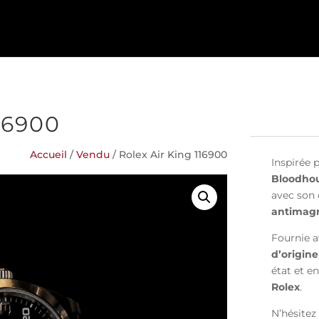
16900
Accueil
/
Vendu
/ Rolex Air King 116900
Inspirée 
Bloodho
avec son
antimag
Fournie 
d’origine
état et e
Rolex
.
N’hésitez