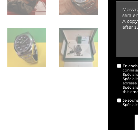
En cocha
connais
Spéciali
Spéciali
adresse 
Spéciali
this em
Je souha
Spéciali