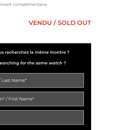
ement complémentaire.
VENDU / SOLD OUT
us recherchez la même montre ?
earching for the same watch ?