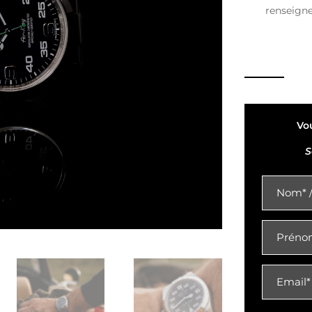
renseign
Vo
S