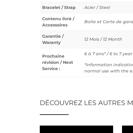
Bracelet / Strap
Acier / Steel
Contenu livré /
Boite et Carte de gar
Accessoires
Garantie /
12 Mois / 12 Month
Waranty
6 à 7 ans* / 6 to 7 year
Prochaine
révision / Next
*Information indicati
Service :
normal use with the e
DÉCOUVREZ LES AUTRES M