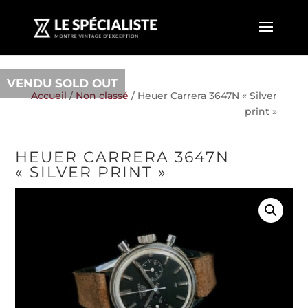
VENDU SOLD OUT
Accueil
/
Non classé
/ Heuer Carrera 3647N « Silver
print »
HEUER CARRERA 3647N
« SILVER PRINT »