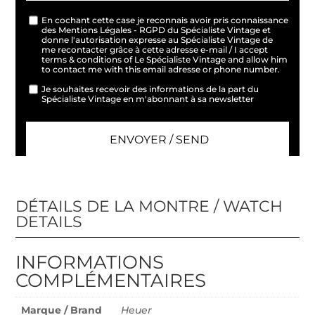
En cochant cette case je reconnais avoir pris connaissance
des Mentions Légales - RGPD du Spécialiste Vintage et
donne l'autorisation expresse au Spécialiste Vintage de
me recontacter grâce à cette adresse e-mail / I accept
terms & conditions of Le Spécialiste Vintage and allow him
to contact me with this email adresse or phone number.
Je souhaites recevoir des informations de la part du
Spécialiste Vintage en m'abonnant à sa newsletter
DÉTAILS DE LA MONTRE / WATCH
DETAILS
INFORMATIONS
COMPLÉMENTAIRES
Marque / Brand
Heuer