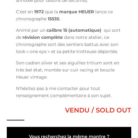
annulée pour raisons de sécurité).
C’est en
1972
que la
marque HEUER
lance ce
chronographe
1553S
.
Animé par un
calibre 15 (automatique)
qui sort
de
révision complète
dans notre atelier, ce
chronographe sort des sentiers battus avec son
look « one eye » et sa petite trotteuse déportée.
Son cadran silver et ses aiguilles tritium sont en
très bel état, montée sur cuir racing et boucle
Heuer vintage.
N’hésitez pas à me contacter pour tout
renseignement complémentaire à son sujet.
VENDU / SOLD OUT
Vous recherchez la même montre ?