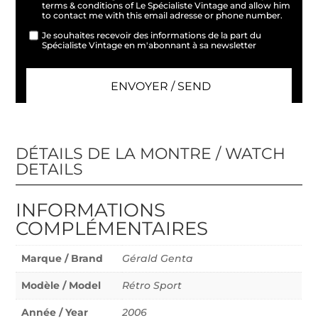
terms & conditions of Le Spécialiste Vintage and allow him
to contact me with this email adresse or phone number.
Je souhaites recevoir des informations de la part du
Spécialiste Vintage en m'abonnant à sa newsletter
DÉTAILS DE LA MONTRE / WATCH
DETAILS
INFORMATIONS
COMPLÉMENTAIRES
Marque / Brand
Gérald Genta
Modèle / Model
Rétro Sport
Année / Year
2006