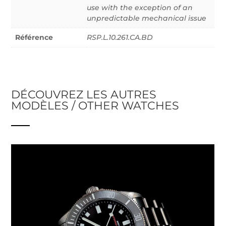
use with the exception of an
unpredictable mechanical issue
Référence
RSP.L.10.261.CA.BD
DÉCOUVREZ LES AUTRES
MODÈLES / OTHER WATCHES