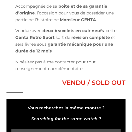
Accompagnée de sa
boite et de sa garantie
d’origine
, l’occasion pour vous de posséder une
partie de l’histoire de
Monsieur GENTA
.
Vendue avec
deux bracelets en cuir neufs
, cette
Genta Rétro Sport
sort de
révision complète
et
sera livrée sous
garantie mécanique pour une
durée de 12 mois
.
N’hésitez pas à me contacter pour tout
renseignement complémentaire.
VENDU / SOLD OUT
Vous recherchez la même montre ?
Searching for the same watch ?