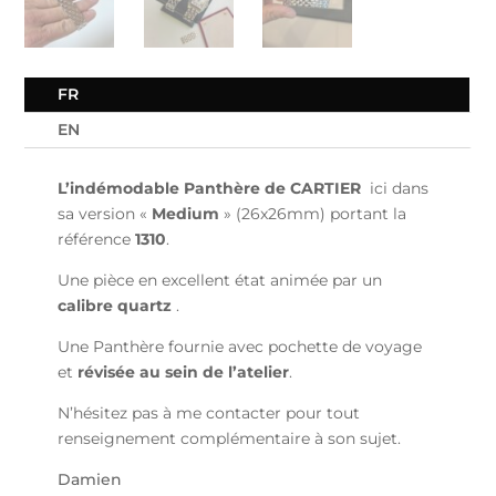
FR
EN
L’indémodable Panthère de CARTIER
ici dans
sa version «
Medium
» (26x26mm) portant la
référence
1310
.
Une pièce en excellent état animée par un
calibre quartz
.
Une Panthère fournie avec pochette de voyage
et
révisée au sein de l’atelier
.
N’hésitez pas à me contacter pour tout
renseignement complémentaire à son sujet.
Damien