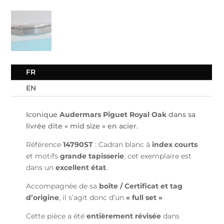
FR
EN
Iconique
Audermars Piguet Royal Oak
dans sa
livrée dite « mid size » en acier.
Référence
14790ST
: Cadran blanc à
index courts
et motifs
grande tapisserie
, cet exemplaire est
dans un
excellent état
.
Accompagnée de sa
boîte / Certificat et tag
d’origine
, il s’agit donc d’un
« full set »
Cette pièce a été
entièrement révisée
dans