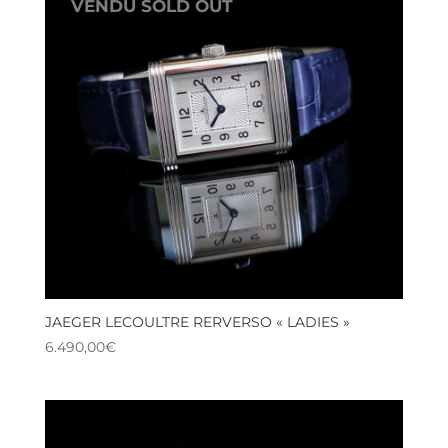
VENDU SOLD OUT
JAEGER LECOULTRE RERVERSO « LADIES »
6.490,00
€