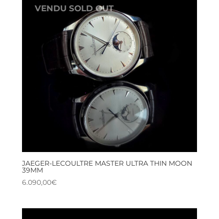
VENDU SOLD OUT
JAEGER-LECOULTRE MASTER ULTRA THIN MOON
39MM
6.090,00
€