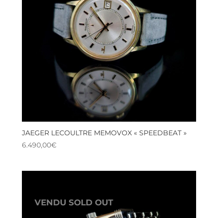
JAEGER LECOULTRE MEMOVOX « SPEEDBEAT »
6.490,00
€
VENDU SOLD OUT