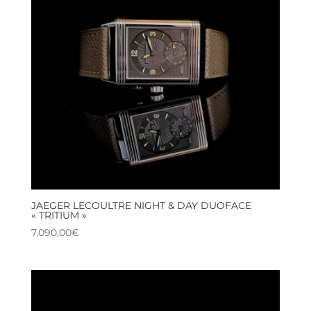
JAEGER LECOULTRE NIGHT & DAY DUOFACE
« TRITIUM »
7.090,00
€