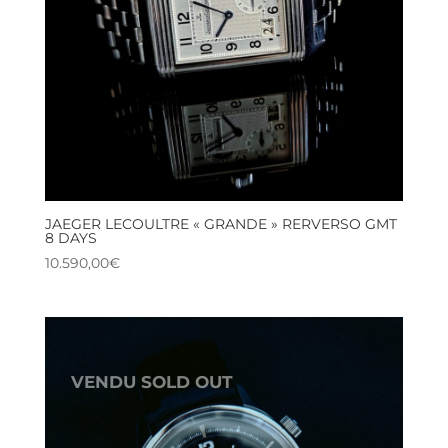
JAEGER LECOULTRE « GRANDE » RERVERSO GMT
8 DAYS
10.590,00
€
VENDU SOLD OUT